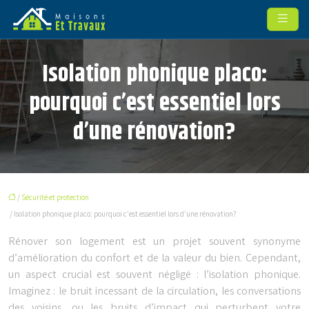
Isolation phonique placo:
pourquoi c’est essentiel lors
d’une rénovation?
/
Sécurité et protection
/ Isolation phonique placo: pourquoi c’est essentiel lors d’une rénovation?
Rénover son logement est un projet souvent synonyme
d’amélioration du confort et de la valeur du bien. Cependant,
un aspect crucial est souvent négligé : l’isolation phonique.
Imaginez : le bruit incessant de la circulation, les conversations
des voisins, ou les bruits d’impact qui perturbent votre