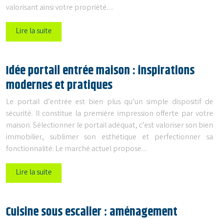
valorisant ainsi votre propriété….
Lire la suite
Idée portail entrée maison : inspirations
modernes et pratiques
Le portail d’entrée est bien plus qu’un simple dispositif de
sécurité. Il constitue la première impression offerte par votre
maison. Sélectionner le portail adéquat, c’est valoriser son bien
immobilier, sublimer son esthétique et perfectionner sa
fonctionnalité. Le marché actuel propose…
Lire la suite
Cuisine sous escalier : aménagement