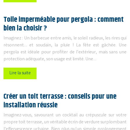
Toile imperméable pour pergola : comment
bien la choisir ?
Imaginez : Un barbecue entre amis, le soleil radieux, les rires qui
résonnent… et soudain, la pluie ! La fête est gâchée. Une
pergola est idéale pour profiter de l’extérieur, mais sans une
protection adéquate, son usage est limité. Une…
Lire la suite
Créer un toit terrasse : conseils pour une
installation réussie
Imaginez-vous, savourant un cocktail au crépuscule sur votre
propre toit terrasse, un véritable écrin de verdure surplombant
l’effervescence urbaine. Bien plus qu’un simple prolongement