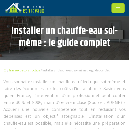
Installer un chauffe-eau soi-
même : le guide complet
/
Travaux de construction
/ Installer un chauffe-eau soi-même : le guide complet
Vous souhaitez installer un chauffe-eau électrique soi-même et
faire des économies sur les coûts d’installation ? Saviez-vous
qu’en France, l’intervention d’un professionnel peut coûter
entre 300€ et 800€, main d’œuvre incluse (Source : ADEME) ?
Acquérir une nouvelle compétence tout en réduisant vos
dépenses est un objectif atteignable. L’installation d’un
chauffe-eau est possible, mais elle nécessite une préparation